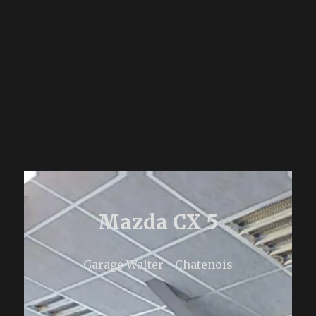
Étiquette :
visite virtuelle
mazda cx5
Garage Walter - Mazda
CX 5
Mazda CX 5
Garage Walter - Chatenois